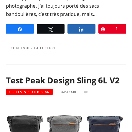
photographe. J’ai toujours porté des sacs
bandoulières, c’est très pratique, mais…
Partagez
Tweetez
Partagez
Épingle
1
CONTINUER LA LECTURE
Test Peak Design Sling 6L V2
LES TESTS PEAK DESIGN
DAPACARI
5