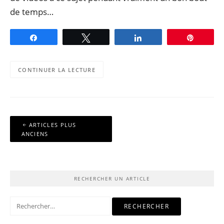
de temps…
Partagez
Tweetez
Partagez
Épingle
CONTINUER LA LECTURE
Navigation
ARTICLES PLUS
des
ANCIENS
articles
RECHERCHER UN ARTICLE
Rechercher :