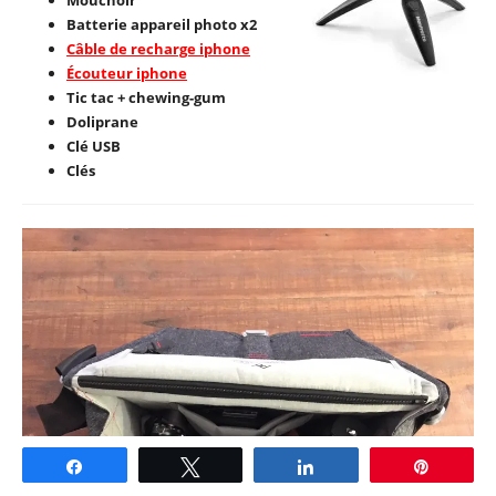
Mouchoir
Batterie appareil photo x2
Câble de recharge iphone
Écouteur iphone
Tic tac + chewing-gum
Doliprane
Clé USB
Clés
Partagez
Tweetez
Partagez
Épingle