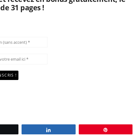
 de 31 pages !
Tweetez
Partagez
Épingle