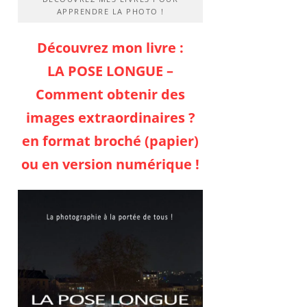
APPRENDRE LA PHOTO !
Découvrez mon livre :
LA POSE LONGUE –
Comment obtenir des
images extraordinaires ?
en format broché (papier)
ou en version numérique !