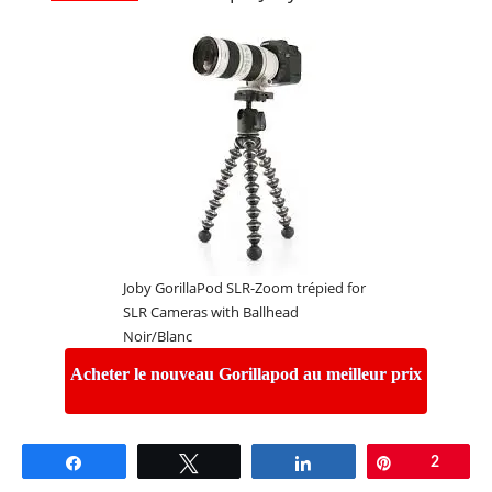
Joby GorillaPod SLR-Zoom trépied for
SLR Cameras with Ballhead
Noir/Blanc
Acheter le nouveau Gorillapod au meilleur prix
Ceux-ci sont entièrement flexibles et on peut les
Partagez
Tweetez
Partagez
Épingle
2
bouger comme on le souhaite. Il y a plusieurs