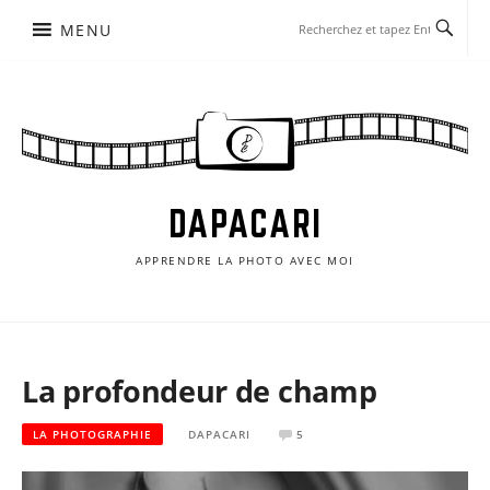
Aller
MENU
au
contenu
DAPACARI
APPRENDRE LA PHOTO AVEC MOI
La profondeur de champ
LA PHOTOGRAPHIE
DAPACARI
5