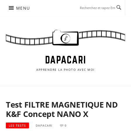
Aller
MENU
au
contenu
DAPACARI
APPRENDRE LA PHOTO AVEC MOI
Test FILTRE MAGNETIQUE ND
K&F Concept NANO X
LES TESTS
DAPACARI
0