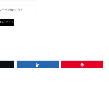
Tweetez
Partagez
Épingle