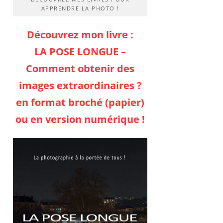
APPRENDRE LA PHOTO !
Découvrez mon livre :
LA POSE LONGUE –
Comment obtenir des
images extraordinaires ?
en format broché (papier)
ou en version numérique !